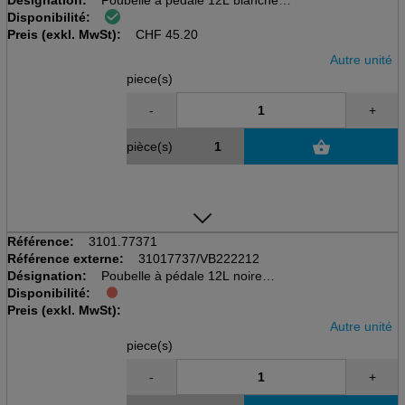
Désignation:
Poubelle à pédale 12L blanche
Disponibilité:
D248mm, B295mm, L255mm, H400mm
Preis (exkl. MwSt):
avec seau intérieur
CHF
45.20
Autre unité
piece(s)
-
+
pièce(s)
Référence:
3101.77371
Référence externe:
31017737/VB222212
Désignation:
Poubelle à pédale 12L noire
Disponibilité:
D248mm, B295mm, L255mm, H400mm
Preis (exkl. MwSt):
avec seau intérieur, soie mat
Autre unité
piece(s)
-
+