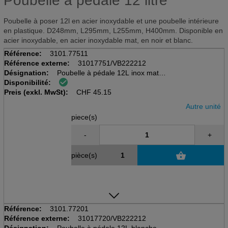
Poubelle à pédale 12 litre
Poubelle à poser 12l en acier inoxydable et une poubelle intérieure
en plastique. D248mm, L295mm, L255mm, H400mm. Disponible en
acier inoxydable, en acier inoxydable mat, en noir et blanc.
Référence:
3101.77511
Référence externe:
31017751/VB222212
Désignation:
Poubelle à pédale 12L inox mat
Disponibilité:
D248mm, B295mm, L255mm, H400mm
Preis (exkl. MwSt):
avec seau intérieur
CHF
45.15
Autre unité
piece(s)
-
+
pièce(s)
Référence:
3101.77201
Référence externe:
31017720/VB222212