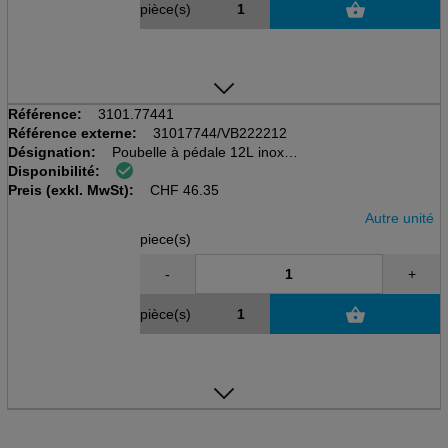
pièce(s)
Référence:
3101.77441
Référence externe:
31017744/VB222212
Désignation:
Poubelle à pédale 12L inox
Disponibilité:
D248mm, B295mm, L255mm, H400mm
Preis (exkl. MwSt):
avec seau intérieur
CHF
46.35
Autre unité
piece(s)
-
+
pièce(s)