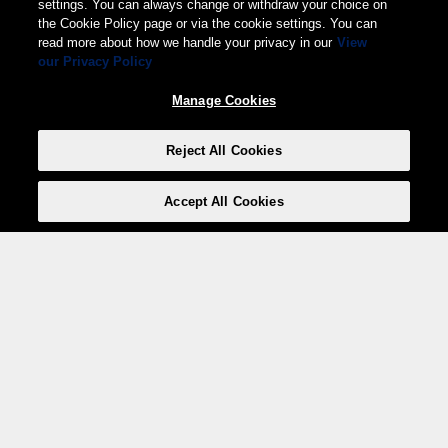
settings. You can always change or withdraw your choice on
the Cookie Policy page or via the cookie settings. You can
read more about how we handle your privacy in our
View
our Privacy Policy
Manage Cookies
Reject All Cookies
Accept All Cookies
Weita AG, Nordring 2, 4147 Aesch BL
Tel.:
+41 (0)61 706 66 00
,
info@weita.ch
Votre moyen de paiement
Social Media