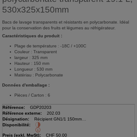
530x325x150mm
Bacs de lavage transparents et résistants en polycarbonate. Idéal
pour la conservation des fruits et légumes au réfrigérateur.
Caractéristiques du produit :
Plage de température : -18C / +100C
Couleur : Transparent
largeur : 325 mm
Hauteur : 150 mm
Longueur : 530 mm
Matériau : Polycarbonate
Données d'emballage :
Pièces / Carton : 6
Référence:
GDP20203
Référence externe:
202.03
Désignation:
Récipient GN1/1 150mm
Disponibilité:
Polycarbonate transpar., 19.1L
530x325x150mm, -18°C bis+100°C
Preis (exkl. MwSt):
CHF
50.00