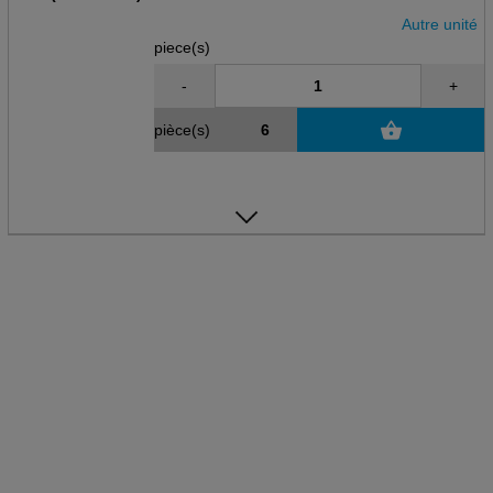
Autre unité
piece(s)
-
+
pièce(s)