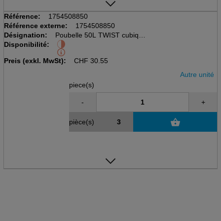
Référence:
1754508850
Référence externe:
1754508850
Désignation:
Poubelle 50L TWIST cubique
Disponibilité:
noir/anthrazit, avec couvercle
LxBxH: 401x298x602mm
Preis (exkl. MwSt):
CHF
30.55
Autre unité
piece(s)
-
+
pièce(s)