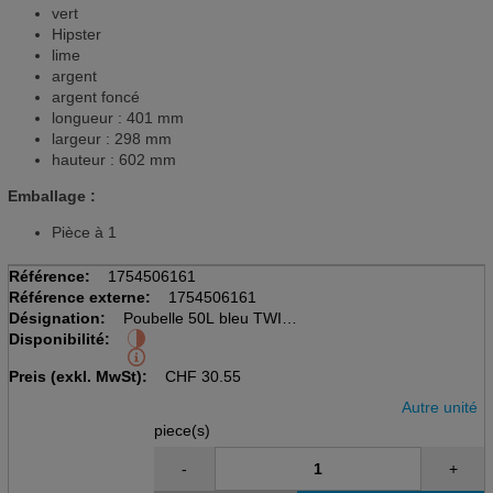
vert
Hipster
lime
argent
argent foncé
longueur : 401 mm
largeur : 298 mm
hauteur : 602 mm
Emballage :
Pièce à 1
Référence:
1754506161
Référence externe:
1754506161
Désignation:
Poubelle 50L bleu TWIST
Disponibilité:
cubique, avec couvercle
LxBxH: 401x298x602mm
Preis (exkl. MwSt):
CHF
30.55
Autre unité
piece(s)
-
+