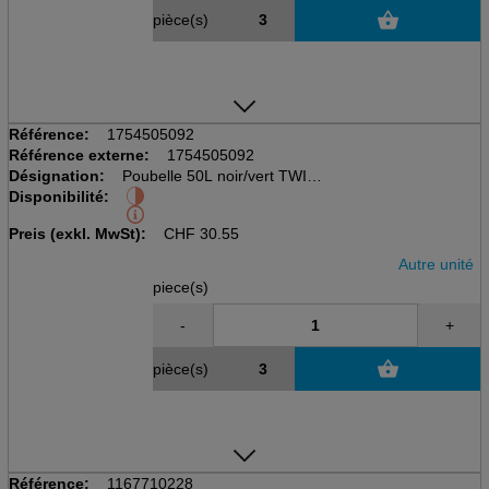
pièce(s)
Référence:
1754505092
Référence externe:
1754505092
Désignation:
Poubelle 50L noir/vert TWIST
Disponibilité:
cubique, avec couvercle
LxBxH: 401x298x602mm
Preis (exkl. MwSt):
CHF
30.55
Autre unité
piece(s)
-
+
pièce(s)
Référence:
1167710228