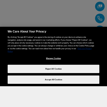
We Care About Your Privacy
By clicking “Accept All Cookies” you agree to the storing of cookies on your device to enhance site
navigation, analyze site usage, and assist in our marketing efforts. If you choose “Reject All Cookies”, we
will only place strictly necessary cookies to make the website work properly. You can choose which cookies
you accept in the cookie settings. You can always change or withdraw your choice on the Cookie Policy page
or via the cookie settings. You can read more about how we handle your privacy in our
View our Privacy
Policy
Manage Cookies
Reject All Cookies
Accept All Cookies
Weita AG, Nordring 2, 4147 Aesch BL
Tel.:
+41 (0)61 706 66 00
,
info@weita.ch