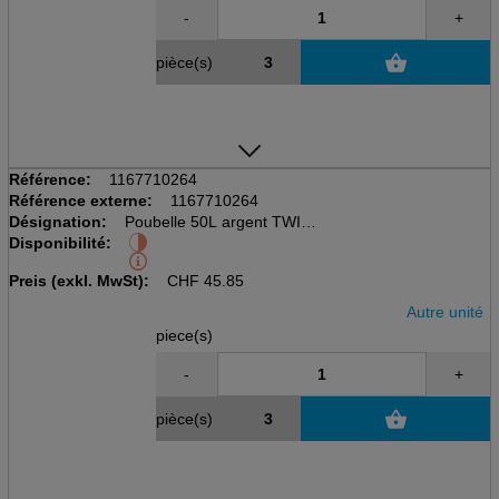
-
+
pièce(s)
Référence:
1167710264
Référence externe:
1167710264
Désignation:
Poubelle 50L argent TWIST
Disponibilité:
cubique, avec couvercle
LxBxH: 401x298x602mm
Preis (exkl. MwSt):
CHF
45.85
Autre unité
piece(s)
-
+
pièce(s)