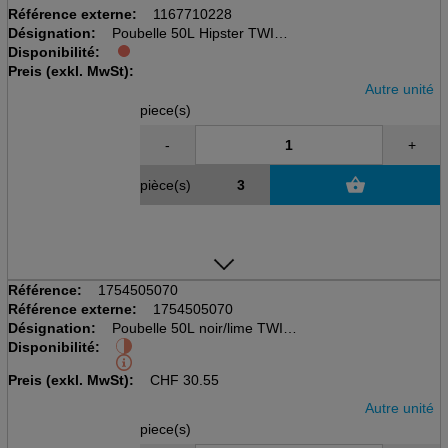
Référence externe:
1167710228
Désignation:
Poubelle 50L Hipster TWIST
Disponibilité:
cubique, avec couvercle
Preis (exkl. MwSt):
LxBxH: 401x298x602mm
Autre unité
piece(s)
-
+
pièce(s)
Référence:
1754505070
Référence externe:
1754505070
Désignation:
Poubelle 50L noir/lime TWIST
Disponibilité:
cubique, avec couvercle
LxBxH: 401x298x602mm
Preis (exkl. MwSt):
CHF
30.55
Autre unité
piece(s)