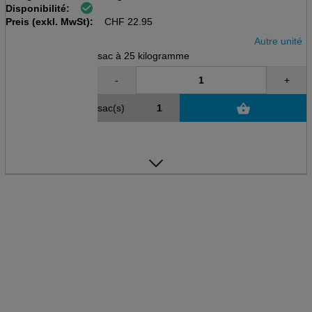
Disponibilité:
sac à 25kg
Preis (exkl. MwSt):
fein
CHF
22.95
Autre unité
sac à 25 kilogramme
-
+
sac(s)