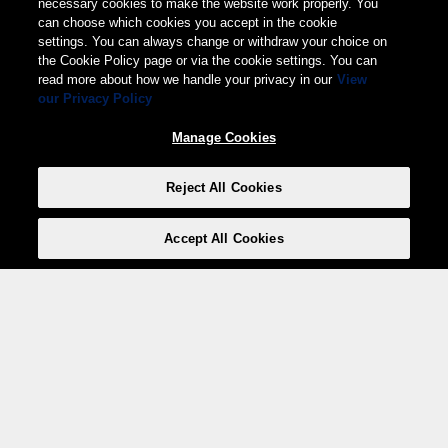
necessary cookies to make the website work properly. You
can choose which cookies you accept in the cookie
settings. You can always change or withdraw your choice on
the Cookie Policy page or via the cookie settings. You can
read more about how we handle your privacy in our
View
our Privacy Policy
Manage Cookies
Reject All Cookies
Accept All Cookies
Weita AG, Nordring 2, 4147 Aesch BL
Tel.:
+41 (0)61 706 66 00
,
info@weita.ch
Votre moyen de paiement