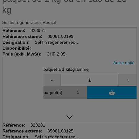
kg
Sel fin régénérateur Reosal
Référence:
328961
Référence externe:
85061.00199
Désignation:
Sel fin régénérer reosal
Disponibilité:
paquet à 1Kg
Preis (exkl. MwSt):
CHF
2.95
Autre unité
paquet à 1 kilogramme
-
+
paquet(s)
Référence:
329201
Référence externe:
85061.00125
Désignation:
Sel fin régénérer reosal