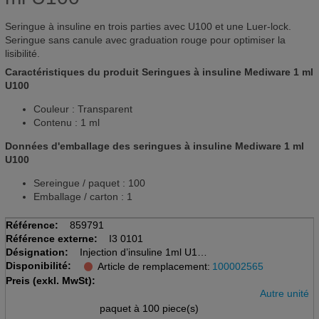
Seringue à insuline en trois parties avec U100 et une Luer-lock.
Seringue sans canule avec graduation rouge pour optimiser la
lisibilité.
Caractéristiques du produit Seringues à insuline Mediware 1 ml
U100
Couleur : Transparent
Contenu : 1 ml
Données d'emballage des seringues à insuline Mediware 1 ml
U100
Sereingue / paquet : 100
Emballage / carton : 1
Référence:
859791
Référence externe:
I3 0101
Désignation:
Injection d’insuline 1ml U100
Disponibilité:
stérile, lot de 100 pièces
Article de remplacement:
100002565
Luer, en 3 parties
Preis (exkl. MwSt):
Autre unité
paquet à 100 piece(s)