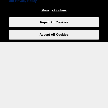
our Privacy Policy
Manage Cookies
Reject All Cookies
Accept All Cookies
Weita AG, Nordring 2, 4147 Aesch BL
Tel.:
+41 (0)61 706 66 00
,
info@weita.ch
Votre moyen de paiement
Social Media