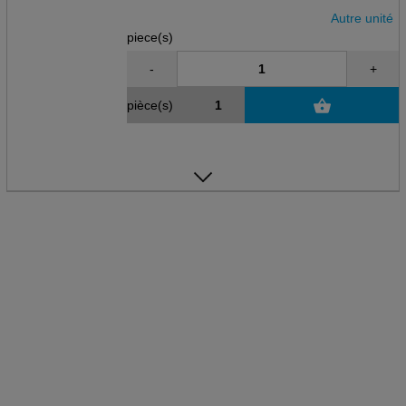
Autre unité
piece(s)
-
+
pièce(s)