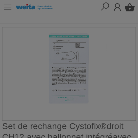
Set de rechange Cystofix®droit
CH12 avec ballonnet intégréavec