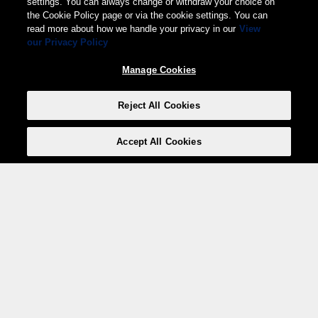
settings. You can always change or withdraw your choice on
the Cookie Policy page or via the cookie settings. You can
read more about how we handle your privacy in our
View
our Privacy Policy
Manage Cookies
Reject All Cookies
Accept All Cookies
Weita AG, Nordring 2, 4147 Aesch BL
Tel.:
+41 (0)61 706 66 00
,
info@weita.ch
Votre moyen de paiement
Social Media