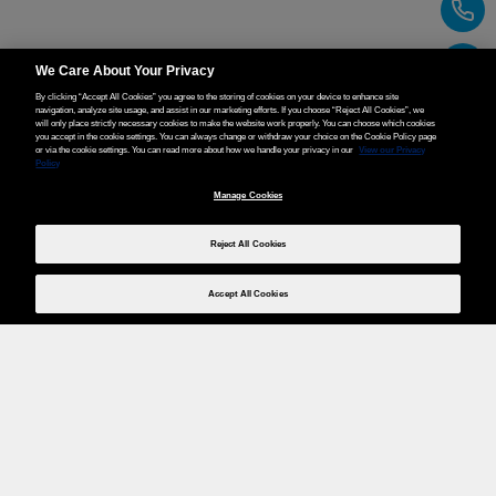
We Care About Your Privacy
By clicking “Accept All Cookies” you agree to the storing of cookies on your device to enhance site
navigation, analyze site usage, and assist in our marketing efforts. If you choose “Reject All Cookies”, we
will only place strictly necessary cookies to make the website work properly. You can choose which cookies
you accept in the cookie settings. You can always change or withdraw your choice on the Cookie Policy page
or via the cookie settings. You can read more about how we handle your privacy in our
View our Privacy
Policy
Manage Cookies
Reject All Cookies
Accept All Cookies
Weita AG, Nordring 2, 4147 Aesch BL
Tel.:
+41 (0)61 706 66 00
,
info@weita.ch
Votre moyen de paiement