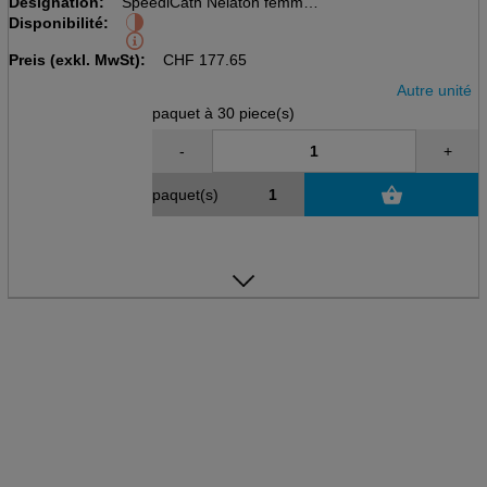
Désignation:
SpeediCath Nelaton femmes
Disponibilité:
Pac à 30 pcs
vert, CH14, 20 cm
Preis (exkl. MwSt):
CHF
177.65
Autre unité
paquet à 30 piece(s)
-
+
paquet(s)