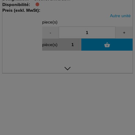
Disponibilité:
UHU P
Preis (exkl. MwSt):
L 50mm, D= 16mm
Autre unité
piece(s)
-
+
pièce(s)