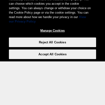
can choose which cookies you accept in the cookie
settings. You can always change or withdraw your choice on
the Cookie Policy page or via the cookie settings. You can
read more about how we handle your privacy in our
View
our Privacy Policy
Manage Cookies
Reject All Cookies
Accept All Cookies
Weita AG, Nordring 2, 4147 Aesch BL
Tel.:
+41 (0)61 706 66 00
,
info@weita.ch
Votre moyen de paiement