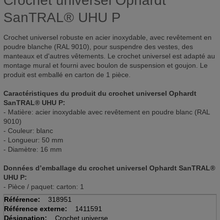
Crochet universel Ophardt
SanTRAL® UHU P
Crochet universel robuste en acier inoxydable, avec revêtement en
poudre blanche (RAL 9010), pour suspendre des vestes, des
manteaux et d'autres vêtements. Le crochet universel est adapté au
montage mural et fourni avec boulon de suspension et goujon. Le
produit est emballé en carton de 1 pièce.
Caractéristiques du produit du crochet universel Ophardt
SanTRAL® UHU P:
- Matière: acier inoxydable avec revêtement en poudre blanc (RAL
9010)
- Couleur: blanc
- Longueur: 50 mm
- Diamètre: 16 mm
Données d’emballage du crochet universel Ophardt SanTRAL®
UHU P:
- Pièce / paquet: carton: 1
Référence:
318951
Référence externe:
1411591
Désignation:
Crochet universel