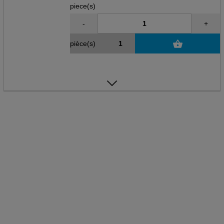
piece(s)
-
+
pièce(s)