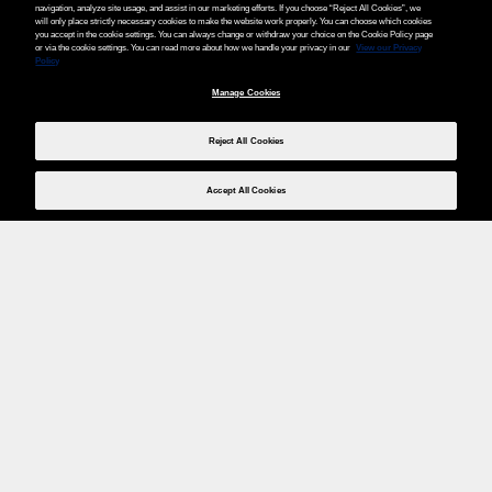
navigation, analyze site usage, and assist in our marketing efforts. If you choose “Reject All Cookies”, we
will only place strictly necessary cookies to make the website work properly. You can choose which cookies
you accept in the cookie settings. You can always change or withdraw your choice on the Cookie Policy page
or via the cookie settings. You can read more about how we handle your privacy in our
View our Privacy
Policy
Manage Cookies
Reject All Cookies
Accept All Cookies
Weita AG, Nordring 2, 4147 Aesch BL
Tel.:
+41 (0)61 706 66 00
,
info@weita.ch
Votre moyen de paiement
Social Media