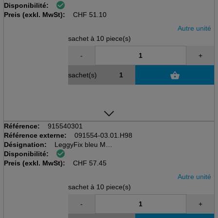
Disponibilité:
Sachet à 10 pcs
Preis (exkl. MwSt):
Fixation pour poche urinaire
CHF
51.10
Autre unité
sachet à 10 piece(s)
-
+
sachet(s)
Référence:
915540301
Référence externe:
091554-03.01.H98
Désignation:
LeggyFix bleu M
Disponibilité:
Sachet à 10 pcs
Preis (exkl. MwSt):
Fixation pour poche urinaire
CHF
57.45
Autre unité
sachet à 10 piece(s)
-
+