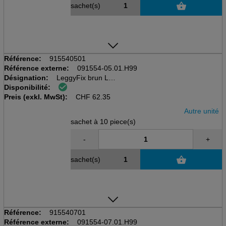
sachet(s)
Référence:
915540501
Référence externe:
091554-05.01.H99
Désignation:
LeggyFix brun L
Disponibilité:
Sachet à 10 pcs
Preis (exkl. MwSt):
Fixation pour poche urinaire
CHF
62.35
Autre unité
sachet à 10 piece(s)
-
+
sachet(s)
Référence:
915540701
Référence externe:
091554-07.01.H99