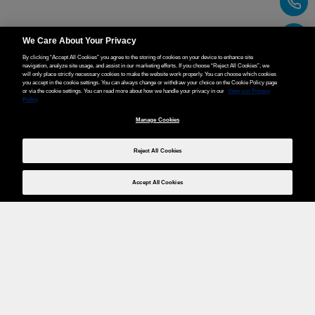
We Care About Your Privacy
By clicking “Accept All Cookies” you agree to the storing of cookies on your device to enhance site
navigation, analyze site usage, and assist in our marketing efforts. If you choose “Reject All Cookies”, we
will only place strictly necessary cookies to make the website work properly. You can choose which cookies
you accept in the cookie settings. You can always change or withdraw your choice on the Cookie Policy page
or via the cookie settings. You can read more about how we handle your privacy in our
View our Privacy
Policy
Manage Cookies
Reject All Cookies
Accept All Cookies
Weita AG, Nordring 2, 4147 Aesch BL
Tel.:
+41 (0)61 706 66 00
,
info@weita.ch
Votre moyen de paiement