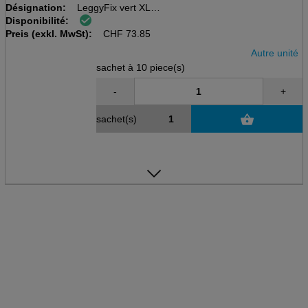
Désignation:
LeggyFix vert XL
Disponibilité:
Sachet à 10 pcs
Preis (exkl. MwSt):
Fixation pour poche urinaire
CHF
73.85
Autre unité
sachet à 10 piece(s)
-
+
sachet(s)