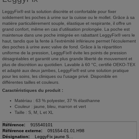
LeggyFix® est la solution discrète et confortable pour fixer
solidement les poches à urine sur la cuisse ou le mollet. Grâce à sa
matière particulièrement souple, élastique et respirante, il offre un
grand confort, même en cas d'utilisation prolongée. La poche est
maintenue dans une poche intégrée en rabattant LeggyFix® vers le
haut, tandis que la fente à l'extrémité inférieure permet l'écoulement
des poches à urine avec valve de fond. Grâce à la répartition
uniforme de la pression, LeggyFix® évite les points de pression
désagréables et garantit une plus grande liberté de mouvement et
plus de discrétion au quotidien. Lavable à 60 °C, certifié OEKO-TEX
et adapté aux deux jambes, LeggyFix® est une solution pratique
pour les soins, les cliniques ou l'usage privé. Disponible en
différentes tailles et couleurs.
Caractéristiques du produit :
Matériau : 63 % polyester, 37 % élasthanne
Couleur : jaune, bleu, marron et vert
Taille : S, M, L et XL
Référence:
915540101
Référence externe:
091554-01.01.H98
Désignation:
LeggyFix jaune S