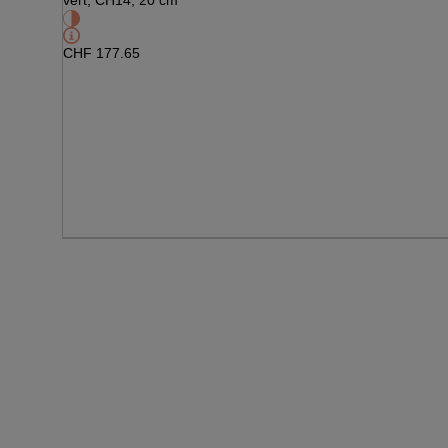
vert, CH14, 20 cm
CHF
177.65