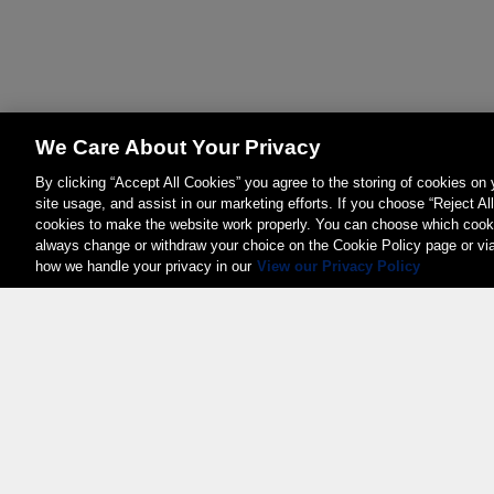
We Care About Your Privacy
By clicking “Accept All Cookies” you agree to the storing of cookies on
site usage, and assist in our marketing efforts. If you choose “Reject Al
cookies to make the website work properly. You can choose which cooki
always change or withdraw your choice on the Cookie Policy page or vi
how we handle your privacy in our
View our Privacy Policy
Weita AG, Nordring 2, 4147 Aesch BL
Tel.:
+41 (0)61 706 66 00
,
info@weita.ch