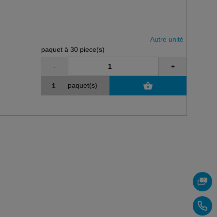
Autre unité
paquet à 30 piece(s)
-
+
paquet(s)