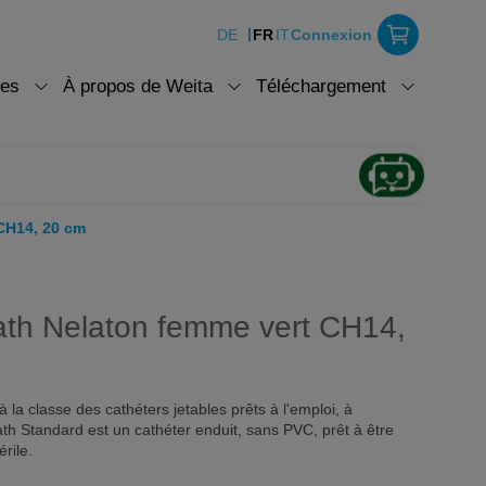
DE
FR
IT
Connexion
ces
À propos de Weita
Téléchargement
CH14, 20 cm
th Nelaton femme vert CH14,
la classe des cathéters jetables prêts à l'emploi, à
h Standard est un cathéter enduit, sans PVC, prêt à être
érile.