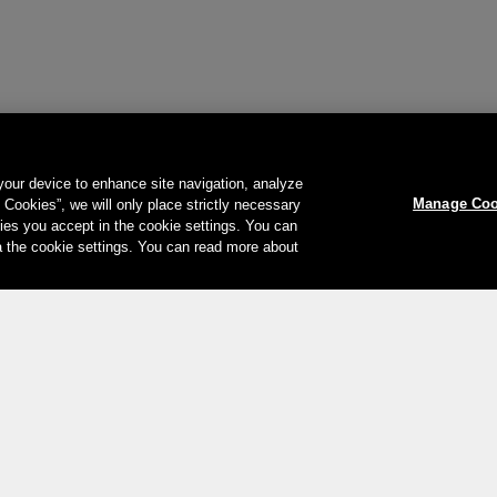
 your device to enhance site navigation, analyze
Manage Coo
l Cookies”, we will only place strictly necessary
es you accept in the cookie settings. You can
a the cookie settings. You can read more about
Votre moyen de paiement