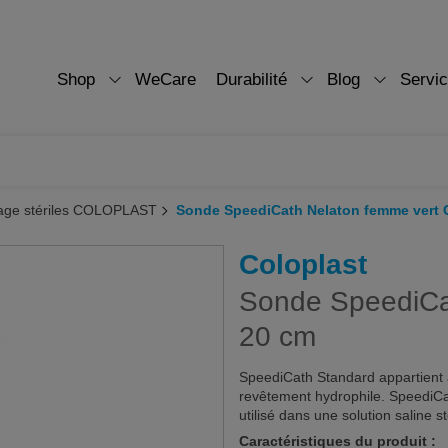
Shop
WeCare
Durabilité
Blog
Servi
age stériles COLOPLAST
Sonde SpeediCath Nelaton femme vert 
Coloplast
Sonde SpeediCa
20 cm
SpeediCath Standard appartient à 
revêtement hydrophile. SpeediCat
utilisé dans une solution saline st
Caractéristiques du produit :