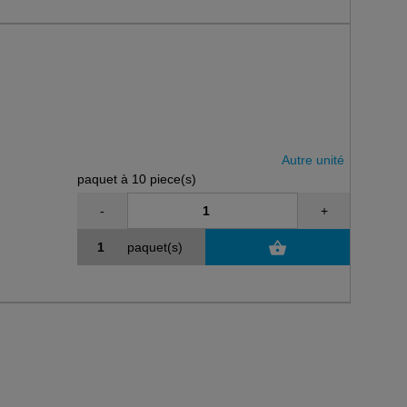
Autre unité
paquet à 10 piece(s)
-
+
paquet(s)