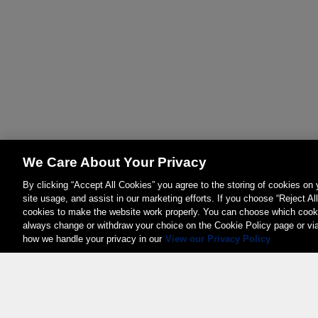
We Care About Your Privacy
By clicking “Accept All Cookies” you agree to the storing of cookies on
site usage, and assist in our marketing efforts. If you choose “Reject Al
cookies to make the website work properly. You can choose which cooki
always change or withdraw your choice on the Cookie Policy page or vi
how we handle your privacy in our
View our Privacy Policy
Weita AG, Nordring 2, 4147 Aesch BL
Tel.:
+41 (0)61 706 66 00
,
info@weita.ch