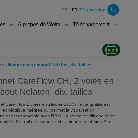
DE
FR
IT
Connexion
ces
À propos de Weita
Téléchargement
n silicone avec embout Nelaton, div. tailles
onnet CareFlow CH, 2 voies en
out Nelaton, div. tailles
net Care Flow 2 voies en silicone 100 % haute qualité est
radiologique intégrée qui permet la visualisation
one et est compatible avec l'IRM. La sonde en silicone dans
équipée d'un rail de guidage stabilisateur et peut ainsi être
e.