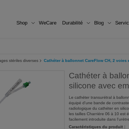
Shop
WeCare
Durabilité
Blog
Servi
ges stériles diverses
Cathéter à ballonnet CareFlow CH, 2 voies e
Cathéter à ball
silicone avec emb
Le cathéter transurétral à ballon
équipé d'une bande de contraste 
radiologique du cathéter en silic
les tailles Charriére 06 à 10 est 
facilement introduite dans l'urètr
Caractéristiques du produit :