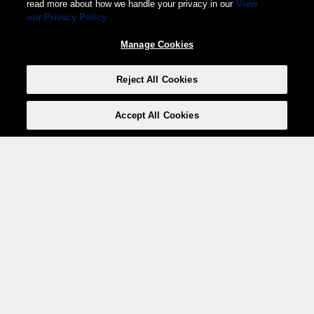
read more about how we handle your privacy in our
View
our Privacy Policy
Manage Cookies
Reject All Cookies
Accept All Cookies
Weita AG, Nordring 2, 4147 Aesch BL
Tel.:
+41 (0)61 706 66 00
,
info@weita.ch
Votre moyen de paiement
Social Media