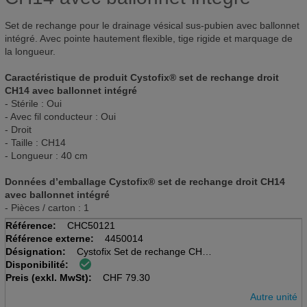
Set de rechange pour le drainage vésical sus-pubien avec ballonnet
intégré. Avec pointe hautement flexible, tige rigide et marquage de
la longueur.
Caractéristique de produit Cystofix® set de rechange droit
CH14 avec ballonnet intégré
- Stérile : Oui
- Avec fil conducteur : Oui
- Droit
- Taille : CH14
- Longueur : 40 cm
Données d’emballage Cystofix® set de rechange droit CH14
avec ballonnet intégré
- Pièces / carton : 1
Référence:
CHC50121
Référence externe:
4450014
Désignation:
Cystofix Set de rechange CH14
Disponibilité:
sach à 1 pcs, stérile
Preis (exkl. MwSt):
droit, fil conducteur
CHF
79.30
Autre unité