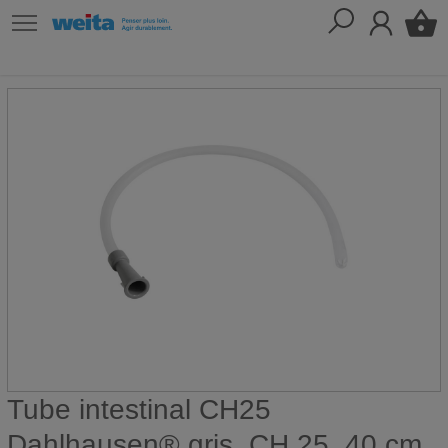
Tube intestinal CH25
Dahlhausen® gris, CH 25, 40 cm,