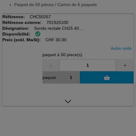
Paquet de 50 pièces / Carton de 6 paquets
Référence:
CHC50267
Référence externe:
701925100
Désignation:
Sonde rectale CH25 40cm
Disponibilité:
Pack à 50 pcs
Preis (exkl. MwSt):
Gris, stérile, Dahlhausen
CHF
30.00
Autre unité
paquet à 50 piece(s)
-
+
paquet