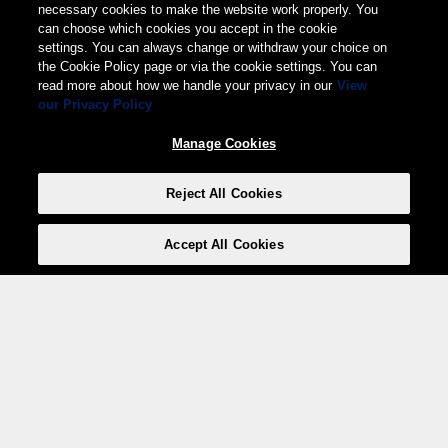
necessary cookies to make the website work properly. You
can choose which cookies you accept in the cookie
settings. You can always change or withdraw your choice on
the Cookie Policy page or via the cookie settings. You can
read more about how we handle your privacy in our
View
our Privacy Policy
Manage Cookies
Reject All Cookies
Accept All Cookies
Weita AG, Nordring 2, 4147 Aesch BL
Tel.:
+41 (0)61 706 66 00
,
info@weita.ch
Votre moyen de paiement