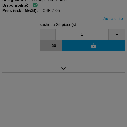
Disponibilité:
sachet à 25 pcs
Preis (exkl. MwSt):
70%Viskose/30%Polyester,50g/m2
CHF
7.05
Autre unité
sachet à 25 piece(s)
-
+