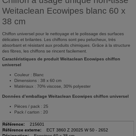
Chiffon à usage unique non-tissé
Weitaclean Ecowipes blanc 60 x
38 cm
Chiffon universel pour le nettoyage et le polissage des surfaces
délicates et brilantes. Les chiffons sont peu pelucheux, très
absorbant et résistant aux produits chimiques. Grâce à la structure
des fibres, les chiffons se rincent facilement.
Caractéristiques de produit Weitaclean Ecowipes chiffon
universel
Couleur : Blanc
Dimensions : 38 x 60 cm
Matériaux : 70% viscose, 30% polyester
Données d’emballage Weitaclean Ecowipes chiffon universel
Pièces / pack : 25
Pack / carton : 20
Référence:
215601
Référence externe:
ECT 3860 Z 20025 W 50 - 2652
Désignation:
Ecowipes 60 x 38 cm