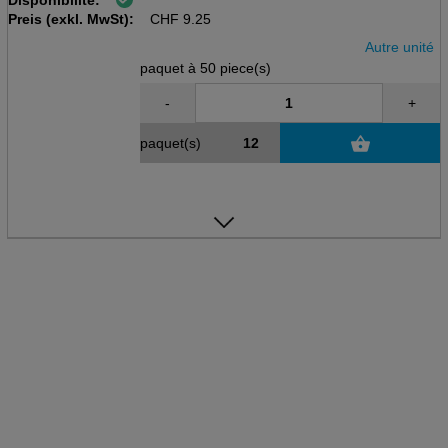
Disponibilité:
Paquet de 50 pcs
Preis (exkl. MwSt):
155 x 54 mm, marron
CHF
9.25
Autre unité
paquet à 50 piece(s)
-
+
paquet(s)