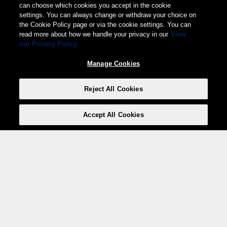
can choose which cookies you accept in the cookie
settings. You can always change or withdraw your choice on
the Cookie Policy page or via the cookie settings. You can
read more about how we handle your privacy in our
View
our Privacy Policy
Manage Cookies
Reject All Cookies
Accept All Cookies
Weita AG, Nordring 2, 4147 Aesch BL
Tel.:
+41 (0)61 706 66 00
,
info@weita.ch
Votre moyen de paiement