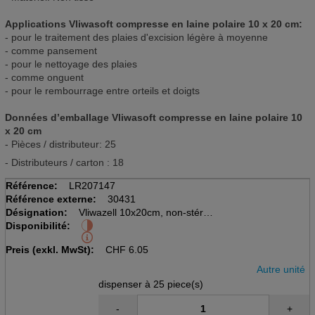
Applications Vliwasoft compresse en laine polaire 10 x 20 cm:
- pour le traitement des plaies d'excision légère à moyenne
- comme pansement
- pour le nettoyage des plaies
- comme onguent
- pour le rembourrage entre orteils et doigts
Données d’emballage Vliwasoft compresse en laine polaire 10
x 20 cm
- Pièces / distributeur: 25
- Distributeurs / carton : 18
Référence:
LR207147
Référence externe:
30431
Désignation:
Vliwazell 10x20cm, non-stérile
Disponibilité:
disp à 25 pcs
compresse très absorbante
Preis (exkl. MwSt):
CHF
6.05
Autre unité
dispenser à 25 piece(s)
-
+