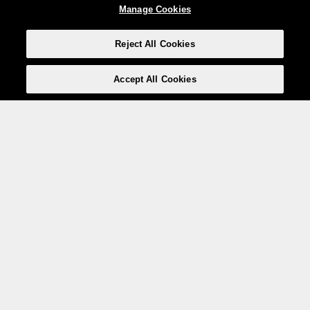
Manage Cookies
Reject All Cookies
Accept All Cookies
Weita AG, Nordring 2, 4147 Aesch BL
Tel.:
+41 (0)61 706 66 00
,
info@weita.ch
Votre moyen de paiement
Social Media