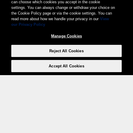
can choose which cookies you accept in the cookie
settings. You can always change or withdraw your choice on
the Cookie Policy page or via the cookie settings. You can
read more about how we handle your privacy in our
View
our Privacy Policy
Manage Cookies
Reject All Cookies
Accept All Cookies
Weita AG, Nordring 2, 4147 Aesch BL
Tel.:
+41 (0)61 706 66 00
,
info@weita.ch
Votre moyen de paiement