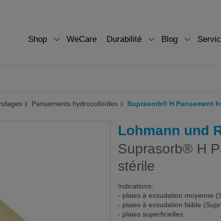
Shop
WeCare
Durabilité
Blog
Servi
ndages
Pansements hydrocolloïdes
Suprasorb® H Pansement hyd
Lohmann und 
Suprasorb® H P
stérile
Indications:
- plaies à exsudation moyenne (
- plaies à exsudation faible (Supr
- plaies superficielles