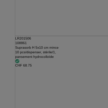
LR201506
108861
Suprasorb H 5x10 cm mince
10 pcs/dispenser, stérile/1,
pansement hydrocolloïde
CHF
68.75