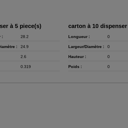
ser à 5 piece(s)
carton à 10 dispenser
 :
28.2
Longueur :
0
iamètre :
24.9
Largeur/Diamètre :
0
2.6
Hauteur :
0
0.319
Poids :
0