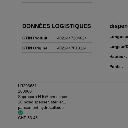
DONNÉES LOGISTIQUES
dispen
Longueur
GTIN Produit
4021447204024
Largeur/D
GTIN Original
4021447013114
Hauteur :
Poids :
LR203681
108860
Suprasorb H 5x5 cm mince
10 pcs/dispenser, stérile/1,
pansement hydrocolloïde
CHF
33.45