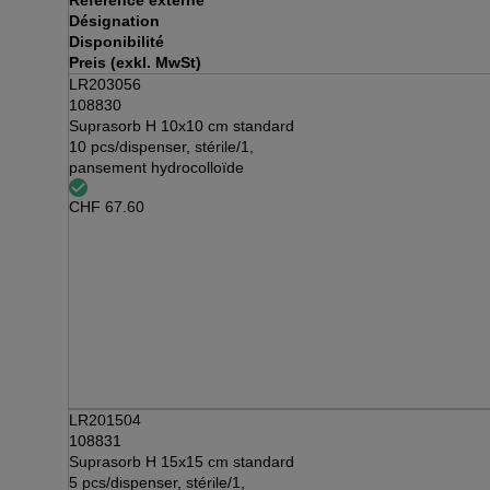
Référence externe
Désignation
Disponibilité
Preis (exkl. MwSt)
LR203056
108830
Suprasorb H 10x10 cm standard
10 pcs/dispenser, stérile/1,
pansement hydrocolloïde
CHF
67.60
LR201504
108831
Suprasorb H 15x15 cm standard
5 pcs/dispenser, stérile/1,