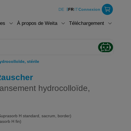
DE
FR
IT
Connexion
ces
À propos de Weita
Téléchargement
rocolloïde, stérile
Rauscher
ansement hydrocolloïde,
Suprasorb H standard, sacrum, border)
asorb H fin)