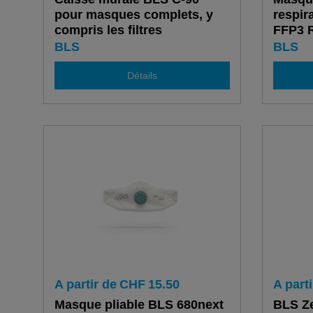
pour masques complets, y
respir
compris les filtres
FFP3 R
nécessaires
pcs.
BLS
BLS
Détails
A partir de
CHF
15.50
A parti
Masque pliable BLS 680next
BLS Ze