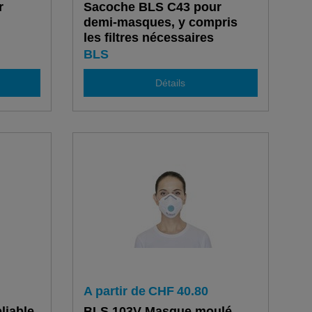
r
Sacoche BLS C43 pour
demi-masques, y compris
les filtres nécessaires
BLS
Détails
A partir de
CHF
40.80
liable
BLS 103V Masque moulé