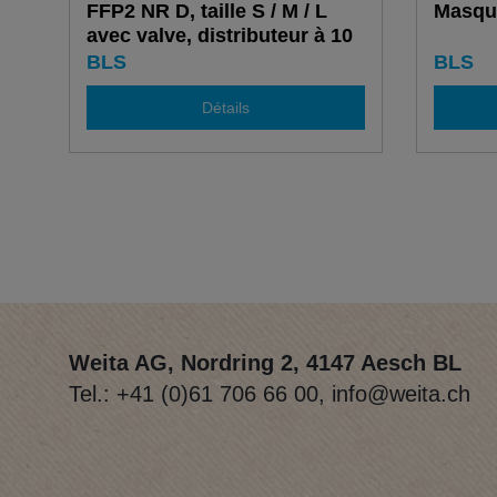
FFP2 NR D, taille S / M / L
Masque
avec valve, distributeur à 10
pcs.
BLS
BLS
Détails
Weita AG, Nordring 2, 4147 Aesch BL
Tel.:
+41 (0)61 706 66 00
,
info@weita.ch