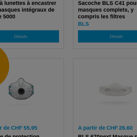
à lunettes à encastrer
Sacoche BLS C41 pou
asques intégraux de
masques complets, y
ie 5000
compris les filtres
nécessaires
BLS
Détails
Détails
r de
CHF
55.95
A partir de
CHF
26.60
 de protection
BLS 670next Masque p