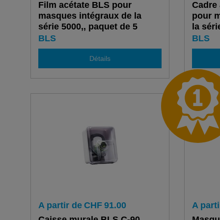
Film acétate BLS pour
Cadre 
masques intégraux de la
pour m
série 5000,, paquet de 5
la sér
pièces
BLS
BLS
Détails
A partir de
CHF
91.00
A parti
Caisse murale BLS C-90
Masque