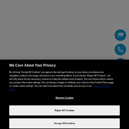
We Care About Your Privacy
By clicking “Accept All Cookies” you agree to the storing of cookies on your device to enhance site
navigation, analyze site usage, and assist in our marketing efforts. If you choose “Reject All Cookies”, we
will only place strictly necessary cookies to make the website work properly. You can choose which cookies
you accept in the cookie settings. You can always change or withdraw your choice on the Cookie Policy page
or via the cookie settings. You can read more about how we handle your privacy in our
View our Privacy
Policy
Manage Cookies
Reject All Cookies
Accept All Cookies