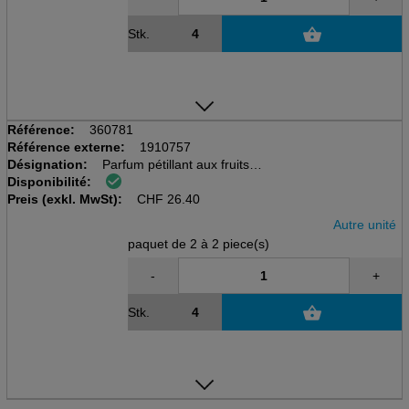
Stk.
Référence:
360781
Référence externe:
1910757
Désignation:
Parfum pétillant aux fruits
Disponibilité:
MICROBURST DUET 2x121ml
Preis (exkl. MwSt):
pour Microburst (360751)
CHF
26.40
Autre unité
paquet de 2 à 2 piece(s)
-
+
Stk.