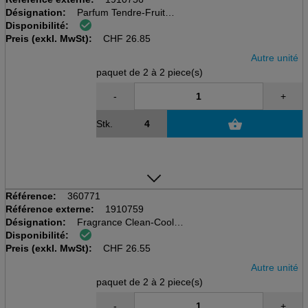
Désignation:
Parfum Tendre-Fruit
Disponibilité:
MICROBURST DUET 2x121ml
Preis (exkl. MwSt):
pour Microburst (360751)
CHF
26.85
Autre unité
paquet de 2 à 2 piece(s)
-
+
Stk.
Référence:
360771
Référence externe:
1910759
Désignation:
Fragrance Clean-Cool
Disponibilité:
MICROBURST DUET 2x121ml
Preis (exkl. MwSt):
pour Microburst (360751)
CHF
26.55
Autre unité
paquet de 2 à 2 piece(s)
-
+