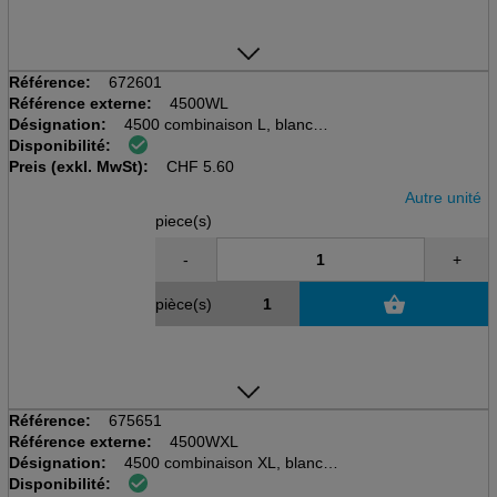
Référence:
672601
Référence externe:
4500WL
Désignation:
4500 combinaison L, blanche,
Disponibilité:
avec capuchon
Preis (exkl. MwSt):
CHF
5.60
Autre unité
piece(s)
-
+
pièce(s)
Référence:
675651
Référence externe:
4500WXL
Désignation:
4500 combinaison XL, blanche,
Disponibilité:
avec capuchon