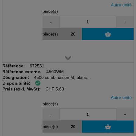
Autre unité
piece(s)
-
+
pièce(s)
Référence:
672551
Référence externe:
4500WM
Désignation:
4500 combinaison M, blanche,
Disponibilité:
avec capuchon
Preis (exkl. MwSt):
CHF
5.60
Autre unité
piece(s)
-
+
pièce(s)