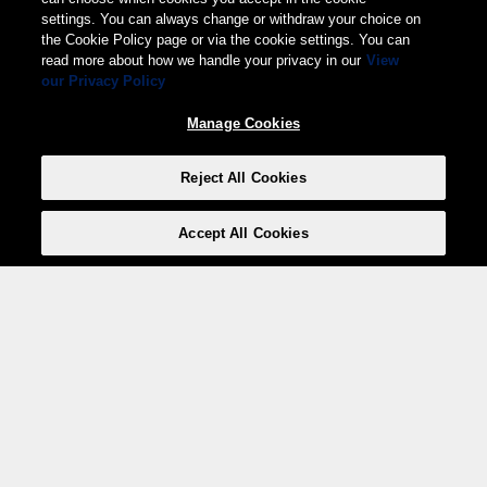
settings. You can always change or withdraw your choice on
the Cookie Policy page or via the cookie settings. You can
read more about how we handle your privacy in our
View
our Privacy Policy
Manage Cookies
Reject All Cookies
Accept All Cookies
Weita AG, Nordring 2, 4147 Aesch BL
Tel.:
+41 (0)61 706 66 00
,
info@weita.ch
Votre moyen de paiement