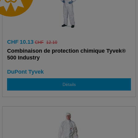
CHF
10.13
CHF
12.10
Combinaison de protection chimique Tyvek®
500 Industry
DuPont Tyvek
Détails