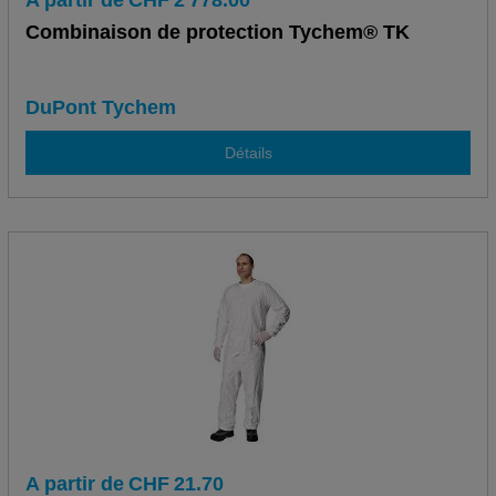
A partir de
CHF
2'778.00
Combinaison de protection Tychem® TK
DuPont Tychem
Détails
A partir de
CHF
21.70