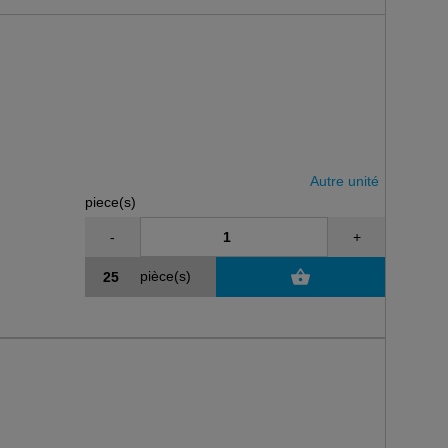
Autre unité
piece(s)
-
+
pièce(s)