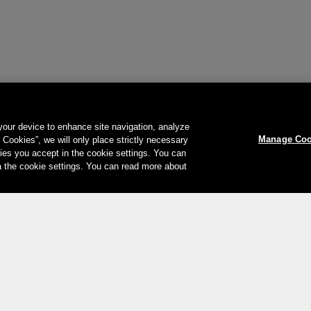
 your device to enhance site navigation, analyze
Manage Coo
l Cookies”, we will only place strictly necessary
es you accept in the cookie settings. You can
a the cookie settings. You can read more about
Votre moyen de paiement