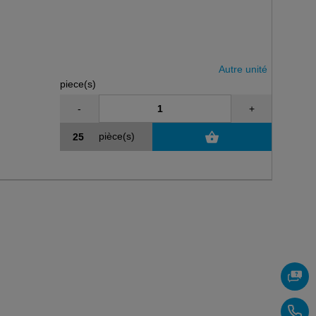
Autre unité
piece(s)
-
+
pièce(s)