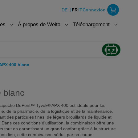
DE
FR
IT
Connexion
ces
À propos de Weita
Téléchargement
APX 400 blanc
 blanc
 capuche DuPont™ Tyvek® APX 400 est idéale pour les
mie, de la pharmacie, de la logistique et de la maintenance.
nt des particules fines, de légers brouillards de liquide et
ans ces conditions d'utilisation, la combinaison offre une
les tout en garantissant un grand confort grâce à la structure
uotidien, cette combinaison séduit par sa coupe