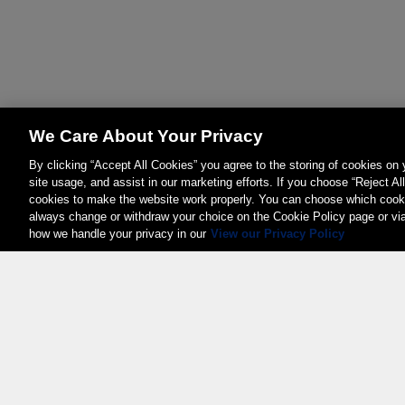
We Care About Your Privacy
By clicking “Accept All Cookies” you agree to the storing of cookies on
site usage, and assist in our marketing efforts. If you choose “Reject Al
cookies to make the website work properly. You can choose which cooki
always change or withdraw your choice on the Cookie Policy page or vi
how we handle your privacy in our
View our Privacy Policy
Weita AG, Nordring 2, 4147 Aesch BL
Tel.:
+41 (0)61 706 66 00
,
info@weita.ch