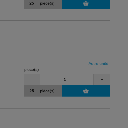
pièce(s)
Autre unité
piece(s)
-
+
pièce(s)