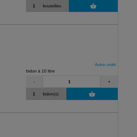
bouteilles
Autre unité
bidon à 10 litre
-
+
bidon(s)