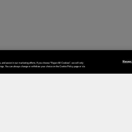
Manage 
, and assist in our marketing efforts. If you choose “Reject All Cookies”, we will only
tings. You can always change or withdraw your choice on the Cookie Policy page or via
Votre moyen de paiement