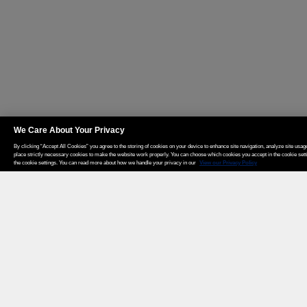
We Care About Your Privacy
By clicking “Accept All Cookies” you agree to the storing of cookies on your device to enhance site navigation, analyze site usage
place strictly necessary cookies to make the website work properly. You can choose which cookies you accept in the cookie set
the cookie settings. You can read more about how we handle your privacy in our
View our Privacy Policy
Weita AG, Nordring 2, 4147 Aesch BL
Tel.:
+41 (0)61 706 66 00
,
info@weita.ch