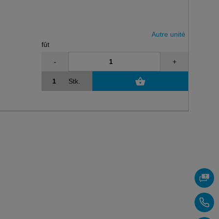
Autre unité
fût
-
+
Stk.